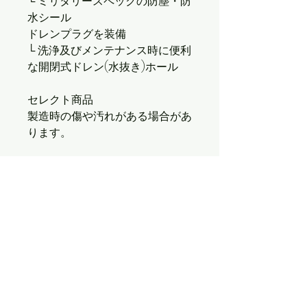
└ ミリタリースペックの防塵・防
水シール
ドレンプラグを装備
└ 洗浄及びメンテナンス時に便利
な開閉式ドレン(水抜き)ホール
セレクト商品
製造時の傷や汚れがある場合があ
ります。
＊離島の方は別途送料がかかりま
す。購入前にお電話かメールか
LINEでご相談ください。
Come visit us!