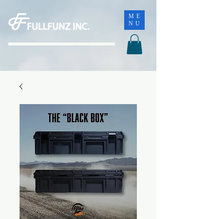
ME
NU