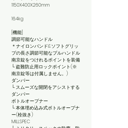
1150X400X260mm
16.4kg
[機能]
調節可能なハンドル
＊ナイロンバンド&ソフトグリッ
プの長さ調節可能なプルハンドル
南京錠をつけれるポイントを装備
└ 盗難防止用ロックポイント(※
南京錠等は付属しません。)
ダンパー
└ スムーズな開閉をアシストする
ダンパー
ボトルオープナー
└ 本体埋め込み式ボトルオープナ
ー(栓抜き)
MILLSPEC